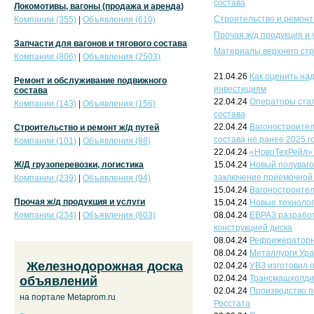
состава
Локомотивы, вагоны (продажа и аренда)
Строительство и ремонт
Компании (355)
|
Объявления (610)
Прочая ж/д продукция и 
Запчасти для вагонов и тягового состава
Материалы верхнего стр
Компании (806)
|
Объявления (2503)
21.04.26
Как оценить на
Ремонт и обслуживание подвижного
инвестициям
состава
22.04.24
Операторы стал
Компании (143)
|
Объявления (156)
состава
22.04.24
Вагоностроител
Строительство и ремонт ж/д путей
состава не ранее 2025 г
Компании (101)
|
Объявления (88)
22.04.24
«НовоТехРейл» 
Ж/Д грузоперевозки, логистика
15.04.24
Новый полуваго
заключение приемочной
Компании (239)
|
Объявления (94)
15.04.24
Вагоностроител
Прочая ж/д продукция и услуги
15.04.24
Новые технолог
Компании (234)
|
Объявления (603)
08.04.24
ЕВРАЗ разработ
конструкцией диска
08.04.24
Рефрижераторны
08.04.24
Металлурги Ура
Железнодорожная доска
02.04.24
УВЗ изготовил 
02.04.24
Трансмашхолдин
объявлений
02.04.24
Производство п
на портале Metaprom.ru
Росстата