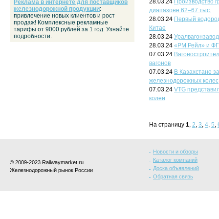
28.03.24
Производство гр
Реклама в интернете для поставщиков
железнодорожной продукции
:
диапазоне 62–67 тыс.
привлечение новых клиентов и рост
28.03.24
Первый водоро
продаж! Комплексные рекламные
Китае
тарифы от 9000 рублей за 1 год. Узнайте
подробности.
28.03.24
Уралвагонзавод
28.03.24
«РМ Рейл» и ФГ
07.03.24
Вагоностроител
вагонов
07.03.24
В Казахстане з
железнодорожных колес
07.03.24
VTG представи
колеи
На страницу
1
,
2
,
3
,
4
,
5
,
Новости и обзоры
Каталог компаний
© 2009-2023 Railwaymarket.ru
Доска объявлений
Железнодорожный рынок России
Обратная связь