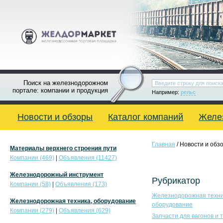
Поиск на железнодорожном
портале: компании и продукция
Например:
рельс
Новости и обзоры
Каталог компаний
Желе
Главная
/ Новости и обз
Материалы верхнего строения пути
Компании (469)
|
Объявления (11427)
Железнодорожный инструмент
Рубрикатор
Компании (58)
|
Объявления (173)
Железнодорожная техни
Железнодорожная техника, оборудование
оборудование
Компании (279)
|
Объявления (629)
Запчасти для вагонов и 